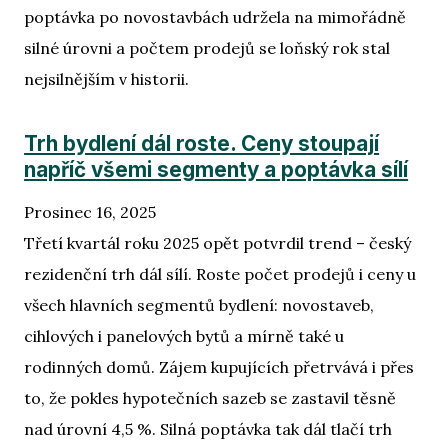
poptávka po novostavbách udržela na mimořádně
silné úrovni a počtem prodejů se loňský rok stal
nejsilnějším v historii.
Trh bydlení dál roste. Ceny stoupají
napříč všemi segmenty a poptávka sílí
Prosinec 16, 2025
Třetí kvartál roku 2025 opět potvrdil trend – český
rezidenční trh dál sílí. Roste počet prodejů i ceny u
všech hlavních segmentů bydlení: novostaveb,
cihlových i panelových bytů a mírně také u
rodinných domů. Zájem kupujících přetrvává i přes
to, že pokles hypotečních sazeb se zastavil těsně
nad úrovní 4,5 %. Silná poptávka tak dál tlačí trh