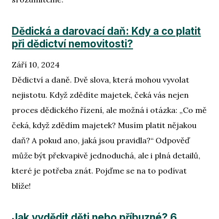
Dědická a darovací daň: Kdy a co platit
při dědictví nemovitosti?
Září 10, 2024
Dědictví a daně. Dvě slova, která mohou vyvolat
nejistotu. Když zdědíte majetek, čeká vás nejen
proces dědického řízení, ale možná i otázka: „Co mě
čeká, když zdědím majetek? Musím platit nějakou
daň? A pokud ano, jaká jsou pravidla?“ Odpověď
může být překvapivě jednoduchá, ale i plná detailů,
které je potřeba znát. Pojďme se na to podívat
blíže!
Jak vydědit děti nebo příbuzné? 6