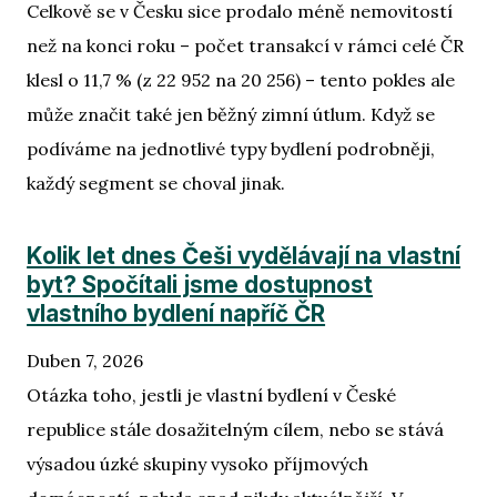
Celkově se v Česku sice prodalo méně nemovitostí
Blo
než na konci roku – počet transakcí v rámci celé ČR
klesl o 11,7 % (z 22 952 na 20 256) – tento pokles ale
může značit také jen běžný zimní útlum. Když se
podíváme na jednotlivé typy bydlení podrobněji,
každý segment se choval jinak.
Kolik let dnes Češi vydělávají na vlastní
byt? Spočítali jsme dostupnost
vlastního bydlení napříč ČR
Duben 7, 2026
Otázka toho, jestli je vlastní bydlení v České
republice stále dosažitelným cílem, nebo se stává
výsadou úzké skupiny vysoko příjmových