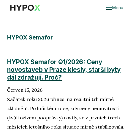
Menu
Do
HYPOX Semafor
Ce
Oce
nem
HYPOX Semafor Q1/2026: Ceny
novostaveb v Praze klesly, starší byty
O
dál zdražují. Proč?
nem
dědi
Červen 15, 2026
Začátek roku 2026 přinesl na realitní trh mírné
Hyp
zklidnění. Po loňském roce, kdy ceny nemovitostí
Mar
(kvůli oživení pooprávky) rostly, se v prvních třech
měsících letošního roku situace mírně stabilizovala.
Cen