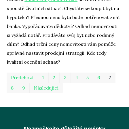
spoustě životních situací. Chystáte se koupit byt na
hypotéku? Přesnou cenu bytu bude potřebovat znát
banka. Vypořádáváte dědictví? Odhad nemovitosti
si vyžádá notář. Prodáváte svůj byt nebo rodinný
dům? Odhad tržní ceny nemovitosti vám pomůže
správně nastavit prodejní strategii. Kde tedy
kvalitní ocenění sehnat?
Prv
Po
Předchozí
1
2
3
4
5
6
7
8
9
Následující
Nezmeškejte důležité novinky