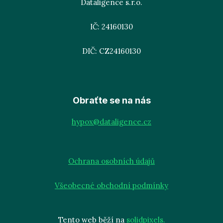
Dataligence s.r.o.
IČ: 24160130
DIČ: CZ24160130
Obraťte se na nás
hypox@dataligence.cz
Ochrana osobních údajů
Všeobecné obchodní podmínky
Tento web běží na
solidpixels.