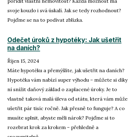
pořídit vlastní nemovitost? Každá možnost má
svoje kouzlo i svá úskalí. Jak se tedy rozhodnout?
Pojďme se na to podívat zblízka.
Odečet úroků z hypotéky: Jak ušetřit
na daních?
Říjen 15, 2024
Máte hypotéku a přemýšlíte, jak ušetřit na daních?
Hypotéka vám nabízí super výhodu – můžete si díky
ní snížit daňový základ o zaplacené úroky. Je to
vlastně taková malá úleva od státu, která vám může
ušetřit pár tisíc ročně. Jak přesně to funguje? A co
musíte splnit, abyste měli nárok? Pojďme si to
rozebrat krok za krokem – přehledně a
srozumitelně.