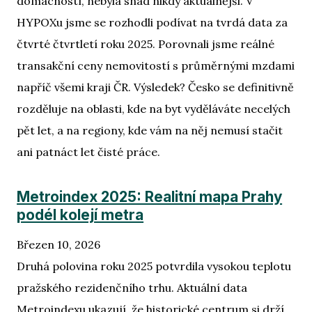
domácností, nebyla snad nikdy aktuálnější. V
HYPOXu jsme se rozhodli podívat na tvrdá data za
čtvrté čtvrtletí roku 2025. Porovnali jsme reálné
transakční ceny nemovitostí s průměrnými mzdami
napříč všemi kraji ČR. Výsledek? Česko se definitivně
rozděluje na oblasti, kde na byt vyděláváte necelých
pět let, a na regiony, kde vám na něj nemusí stačit
ani patnáct let čisté práce.
Metroindex 2025: Realitní mapa Prahy
podél kolejí metra
Březen 10, 2026
Druhá polovina roku 2025 potvrdila vysokou teplotu
pražského rezidenčního trhu. Aktuální data
Metroindexu ukazují, že historické centrum si drží