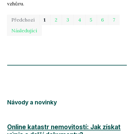
vzhůru.
Prv
Po
Předchozí
1
2
3
4
5
6
7
Následující
Návody a novinky
Online katastr nemovitostí: Jak získat