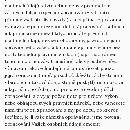
osobních údajů a tyto údaje nebyly předmětem
žádných dalších operací zpracování – v tomto
případě však nikoliv navždy (jako v případě práva na
výmaz), ale po omezenou dobu. Zpracování osobních
údajů musíme omezit když popíráte přesnost
osobních údajů, než se dohodneme, jaké údaje jsou
správné nebo vaše osobní údaje zpracováváme bez
dostatečného právního základu (např. nad rámec
toho, co zpracovávat musíme), ale Vy budete před
výmazem takových údajů upřednostňovat pouze
jejich omezení (např. pokud očekáváte, že byste nám
v budoucnu takové údaje stejně poskytl), nebo osobní
údaje již nepotřebujeme pro shora uvedený účel
zpracování, ale vy je požadujete pro určení, výkon
nebo obhajobu svých právních nároků, nebo vznesete
námitku proti zpracování a my po dobu, po kterou
šetříme, je-li vaše námitka oprávněná, jsme povinni
zpracování Vašich osobních údajů omezit;