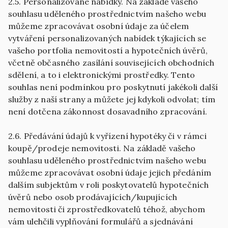
2.5. Personalizované nabídky. Na základě vašeho
souhlasu uděleného prostřednictvím našeho webu
můžeme zpracovávat osobní údaje za účelem
vytváření personalizovaných nabídek týkajících se
vašeho portfolia nemovitostí a hypotečních úvěrů,
včetně občasného zasílání souvisejících obchodních
sdělení, a to i elektronickými prostředky. Tento
souhlas není podmínkou pro poskytnutí jakékoli další
služby z naší strany a můžete jej kdykoli odvolat; tím
není dotčena zákonnost dosavadního zpracování.
2.6. Předávání údajů k vyřízení hypotéky či v rámci
koupě/prodeje nemovitosti. Na základě vašeho
souhlasu uděleného prostřednictvím našeho webu
můžeme zpracovávat osobní údaje jejich předáním
dalším subjektům v roli poskytovatelů hypotečních
úvěrů nebo osob prodávajících/kupujících
nemovitosti či zprostředkovatelů téhož, abychom
vám ulehčili vyplňování formulářů a sjednávání