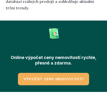
databází reálných prodejů a zohledňuje aktuální
tržní trendy.
Online výpočet ceny nemovitostí rychle,
přesně a zdarma.
VÝPOČET CENY NEMOVITOSTI