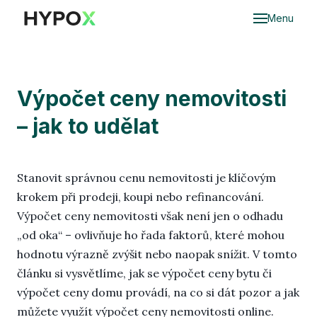
Menu
Do
Ce
Výpočet ceny nemovitosti
– jak to udělat
Oce
nem
O
Stanovit správnou cenu nemovitosti je klíčovým
nem
krokem při prodeji, koupi nebo refinancování.
dědi
Výpočet ceny nemovitosti však není jen o odhadu
„od oka“ – ovlivňuje ho řada faktorů, které mohou
Hyp
hodnotu výrazně zvýšit nebo naopak snížit. V tomto
Mar
článku si vysvětlíme, jak se výpočet ceny bytu či
výpočet ceny domu provádí, na co si dát pozor a jak
Cen
můžete využít výpočet ceny nemovitosti online.