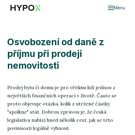
Menu
Do
Ce
Osvobození od daně z
příjmu při prodeji
Oce
nem
nemovitosti
O
nem
dědi
Prodej bytu či domu je pro většinu lidí jednou z
největších finančních operací v životě. Často se
Hyp
proto objevuje otázka, kolik z utržené částky
"spolkne" stát. Dobrou zprávou je, že česká
Mar
legislativa nabízí hned několik cest, jak se této
povinnosti legálně vyhnout.
Cen