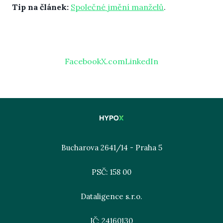
Tip na článek:
Společné jmění manželů
.
Facebook
X.com
LinkedIn
Bucharova 2641/14 - Praha 5
PSČ: 158 00
Dataligence s.r.o.
IČ: 24160130