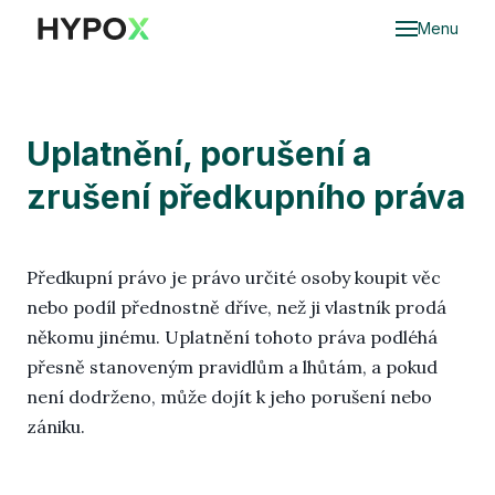
Menu
Do
Ce
Uplatnění, porušení a
zrušení předkupního práva
Oce
nem
O
Předkupní právo je právo určité osoby koupit věc
nem
nebo podíl přednostně dříve, než ji vlastník prodá
dědi
někomu jinému. Uplatnění tohoto práva podléhá
přesně stanoveným pravidlům a lhůtám, a pokud
Hyp
není dodrženo, může dojít k jeho porušení nebo
Mar
zániku.
Cen