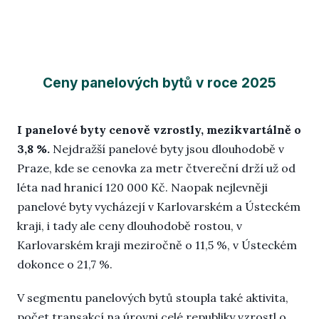
Ceny panelových bytů v roce 2025
I panelové byty cenově vzrostly, mezikvartálně o
3,8 %.
Nejdražší panelové byty jsou dlouhodobě v
Praze, kde se cenovka za metr čtvereční drží už od
léta nad hranicí 120 000 Kč. Naopak nejlevněji
panelové byty vycházejí v Karlovarském a Ústeckém
kraji, i tady ale ceny dlouhodobě rostou, v
Karlovarském kraji meziročně o 11,5 %, v Ústeckém
dokonce o 21,7 %.
V segmentu panelových bytů stoupla také aktivita,
počet transakcí na úrovni celé republiky vzrostl o