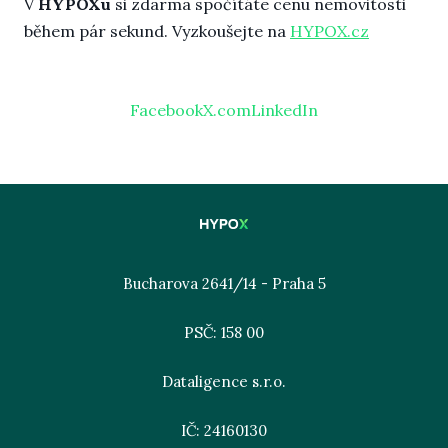
V
HYPOXu
si zdarma spočítáte cenu nemovitosti
během pár sekund. Vyzkoušejte na
HYPOX.cz
Facebook
X.com
LinkedIn
Bucharova 2641/14 - Praha 5
PSČ: 158 00
Dataligence s.r.o.
IČ: 24160130