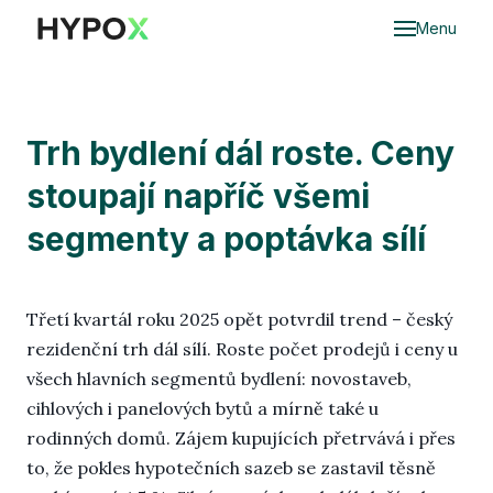
Menu
Do
Ce
Trh bydlení dál roste. Ceny
stoupají napříč všemi
Oce
nem
segmenty a poptávka sílí
O
nem
dědi
Třetí kvartál roku 2025 opět potvrdil trend – český
rezidenční trh dál sílí. Roste počet prodejů i ceny u
Hyp
všech hlavních segmentů bydlení: novostaveb,
cihlových i panelových bytů a mírně také u
Mar
rodinných domů. Zájem kupujících přetrvává i přes
to, že pokles hypotečních sazeb se zastavil těsně
Cen